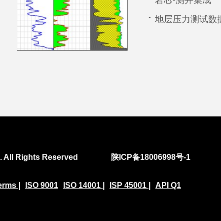
·
地层压力测试数
 All Rights Reserved
陕ICP备18006998号-1
erms |
ISO 9001
ISO 14001 |
ISP 45001 |
API Q1