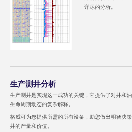
详尽的分析。
生产测井分析
生产测井是实现这一成功的关键，它提供了对井和油
生命周期动态的复杂解释。
格威可为您提供所需的所有设备，助您做出明智决策
井的产量和价值。