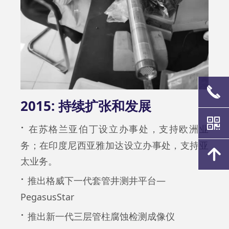
끅
2015: 持续扩张和发展
낃
·
在苏格兰亚伯丁设立办事处，支持欧洲业
务；在印度尼西亚雅加达设立办事处，支持亚
녕
太业务。
·
推出格威下一代套管井测井平台—
PegasusStar
·
推出新一代三层管柱腐蚀检测成像仪