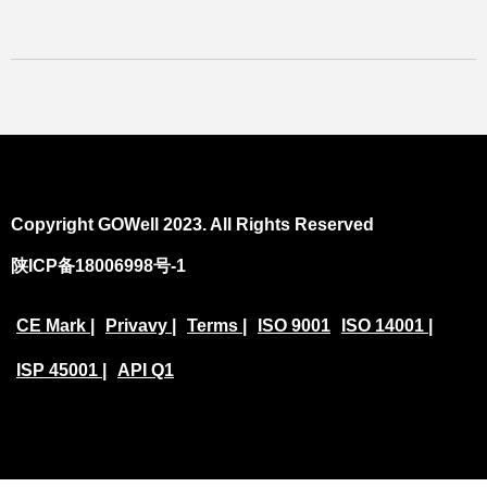
Copyright GOWell 2023. All Rights Reserved
陕ICP备18006998号-1
CE Mark |
Privavy |
Terms |
ISO 9001
ISO 14001 |
ISP 45001 |
API Q1