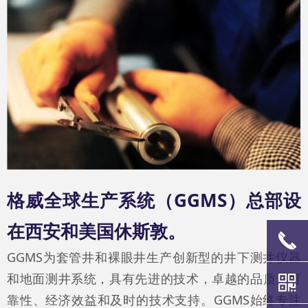
格威全球生产系统（GGMS）总部设
在西安和美国休斯敦。
끅
GGMS为套管井和裸眼井生产创新型的井下测井仪器
和地面测井系统，具有先进的技术，卓越的品质、可
낃
靠性、经济效益和及时的技术支持。GGMS始终专注