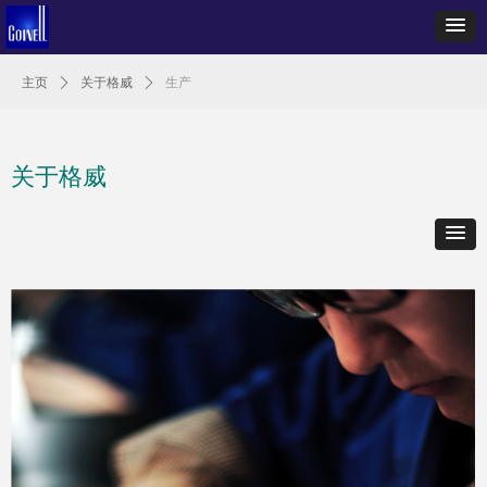
主页
ꄲ
关于格威
ꄲ
生产
关于格威